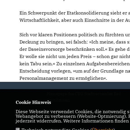
Ein Schwerpunkt der Etatkonsolidierung sieht er 
Wirtschaftlichkeit, aber auch Einschnitte in der A
Sich vor klaren Positionen politisch zu fürchten
Deckung zu bringen, sei falsch: »Ich meine, dass 
der Daseinsvorsorge beschränken soll.« Es gehe 
Er wolle sie nicht um jeden Preis – schon gar ni
kein Tabu sein.« Zu einzelnen Aufgabenbereichen
Entscheidung vorlegen, »um auf der Grundlage na
Personalmanagement zu ermöglichen«.
Homepage des CDU Stadtverbandes Bad
Oeynhausen
Cookie Hinweis
Diese Webseite verwendet Cookies, die notwendig si
IMPRESSUM
DATENSCHUTZ
Webangebot zu verbessern (Website-Optmierung). Fü
jederzeit widerrufen. Weitere Informationen finden
KONTAKT