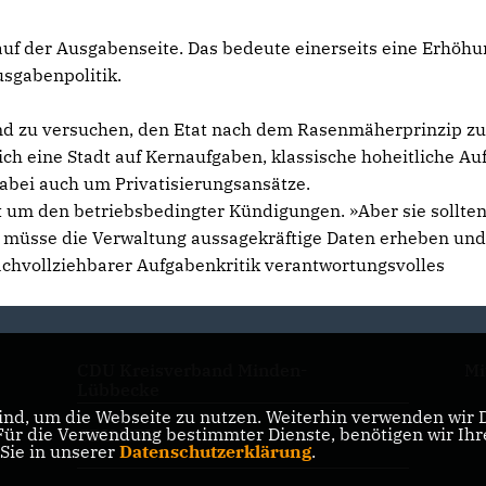
auf der Ausgabenseite. Das bedeute einerseits eine Erhöhu
usgabenpolitik.
 und zu versuchen, den Etat nach dem Rasenmäherprinzip zu
sich eine Stadt auf Kernaufgaben, klassische hoheitliche A
dabei auch um Privatisierungsansätze.
cht um den betriebsbedingter Kündigungen. »Aber sie sollte
 müsse die Verwaltung aussagekräftige Daten erheben und
chvollziehbarer Aufgabenkritik verantwortungsvolles
CDU Kreisverband Minden-
Mi
Lübbecke
nd, um die Webseite zu nutzen. Weiterhin verwenden wir Di
r die Verwendung bestimmter Dienste, benötigen wir Ihre 
CDU NRW
 Sie in unserer
Datenschutzerklärung
.