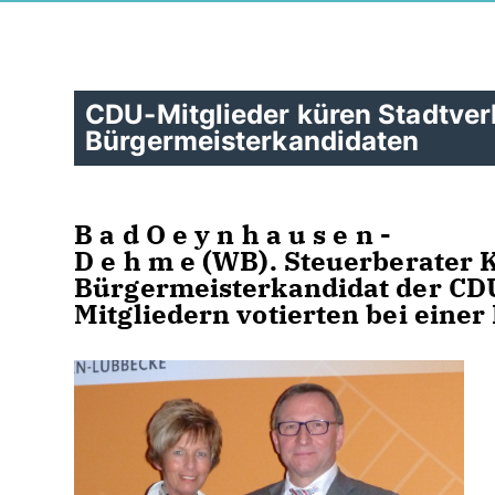
CDU-Mitglieder küren Stadtverb
Bürgermeisterkandidaten
B a d O e y n h a u s e n -
D e h m e (WB). Steuerberater Ku
Bürgermeisterkandidat der CDU
Mitgliedern votierten bei eine