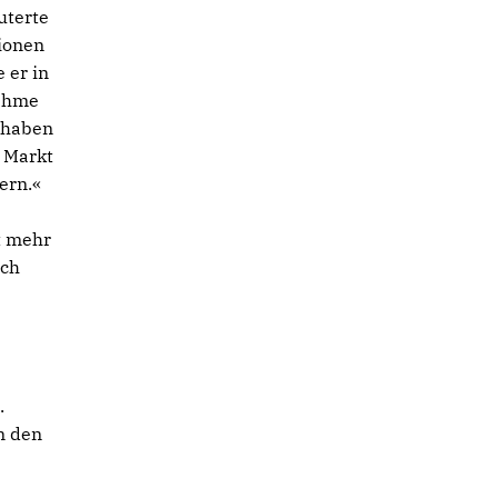
uterte
tionen
 er in
nahme
n haben
 Markt
ern.«
t mehr
ich
.
n den