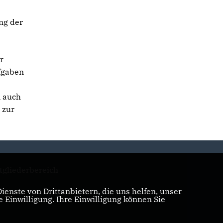
ng der
r
ufgaben
n auch
 zur
tgliederbereich
enste von Drittanbietern, die uns helfen, unser
Einwilligung. Ihre Einwilligung können Sie