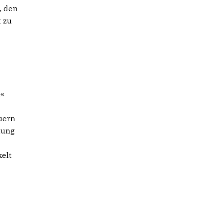
, den
t zu
.«
uern
lung
kelt
n