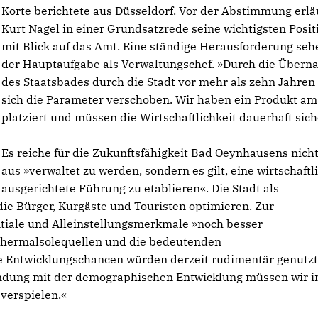
Korte berichtete aus Düsseldorf. Vor der Abstimmung erlä
Kurt Nagel in einer Grundsatzrede seine wichtigsten Posi
mit Blick auf das Amt. Eine ständige Herausforderung sehe
der Hauptaufgabe als Verwaltungschef. »Durch die Über
des Staatsbades durch die Stadt vor mehr als zehn Jahre
sich die Parameter verschoben. Wir haben ein Produkt am
platziert und müssen die Wirtschaftlichkeit dauerhaft sich
Es reiche für die Zukunftsfähigkeit Bad Oeynhausens nich
aus »verwaltet zu werden, sondern es gilt, eine wirtschaftl
ausgerichtete Führung zu etablieren«. Die Stadt als
e Bürger, Kurgäste und Touristen optimieren. Zur
entiale und Alleinstellungsmerkmale »noch besser
 Thermalsolequellen und die bedeutenden
 Entwicklungschancen würden derzeit rudimentär genutzt
indung mit der demographischen Entwicklung müssen wir i
verspielen.«