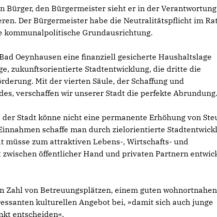
den Bürger, den Bürgermeister sieht er in der Verantwortung
ren. Der Bürgermeister habe die Neutralitätspflicht im Ra
ne kommunalpolitische Grundausrichtung.
 Bad Oeynhausen eine finanziell gesicherte Haushaltslage
ge, zukunftsorientierte Stadtentwicklung, die dritte die
rderung. Mit der vierten Säule, der Schaffung und
es, verschaffen wir unserer Stadt die perfekte Abrundung
 der Stadt könne nicht eine permanente Erhöhung von Ste
Einnahmen schaffe man durch zielorientierte Stadtentwick
adt müsse zum attraktiven Lebens-, Wirtschafts- und
zwischen öffentlicher Hand und privaten Partnern entwic
en Zahl von Betreuungsplätzen, einem guten wohnortnahe
essanten kulturellen Angebot bei, »damit sich auch junge
nkt entscheiden«.