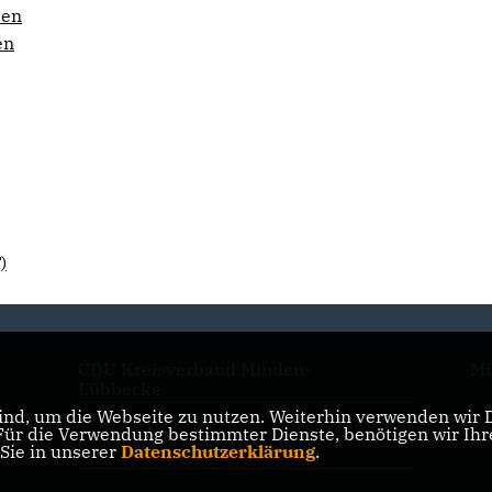
sen
en
)
CDU Kreisverband Minden-
Mi
Lübbecke
nd, um die Webseite zu nutzen. Weiterhin verwenden wir Di
r die Verwendung bestimmter Dienste, benötigen wir Ihre 
CDU NRW
 Sie in unserer
Datenschutzerklärung
.