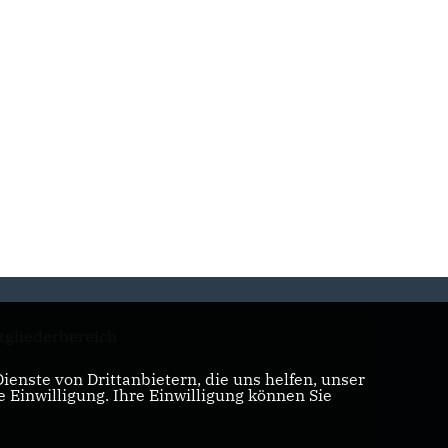
tgliederbereich
enste von Drittanbietern, die uns helfen, unser
Einwilligung. Ihre Einwilligung können Sie