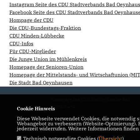
Instagram Seite des CDU Stadtverbands Bad Oeynhau
Facebook Seite des CDU Stadtverbands Bad Oeynhaus
Hompage der CDU
Die CDU-Bundestags-Fraktion
CDU Minden-Lübbecke
CDU-Infos
Für CDU-Mitglieder
Die Junge Union im Mühlenkreis
Homepage der Senioren-Union
Homepage der Mittelstands- und Wirtschaftunion (MIT
Die Stadt Bad Oeynhausen
Homepage des CDU Stadtverbandes Bad
Oeynhausen
Cookie Hinweis
Diese Webseite verwendet Cookies, die notwendig si
IMPRESSUM
DATENSCHUTZ
Webangebot zu verbessern (Website-Optmierung). Fü
jederzeit widerrufen. Weitere Informationen finden
KONTAKT
Technisch notwendige Cookies (
Übersicht
)