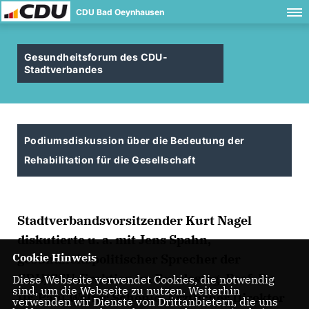
CDU Bad Oeynhausen
Gesundheitsforum des CDU-
Stadtverbandes
Podiumsdiskussion über die Bedeutung der
Rehabilitation für die Gesellschaft
Stadtverbandsvorsitzender Kurt Nagel
diskutierte u. a. mit Jens Spahn,
Cookie Hinweis
gesundheitspolitischer Sprecher der
CDU/CSU-Fraktion im Bundestag, Prof. Dr.
Diese Webseite verwendet Cookies, die notwendig
sind, um die Webseite zu nutzen. Weiterhin
Dr. Paul Walter Schönle, Ärztlicher Direktor
verwenden wir Dienste von Drittanbietern, die uns