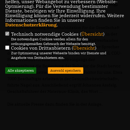
helfen, unser Webangebot zu verbessern (Website-
der Maternus-Klinik und Johannes Assfalg,
Optmierung). Für die Verwendung bestimmter
Dienste, benötigen wir Ihre Einwilligung. Ihre
Geschäftsführer der Maternus-Klinik
Einwilligung können Sie jederzeit widerrufen. Weitere
Informationen finden Sie in unserer
Datenschutzerklärung
.
Über die Bedeutung der Rehabilitation für die Gesellschaft
Technisch notwendige Cookies (
Übersicht
)
diskutierten Teilnehmer einer Podiumsdiskussion in der
Die notwendigen Cookies werden allein für den
Maternus-Klinik. Auf Einladung des CDU-Stadtverbandes
ordnungsgemäßen Gebrauch der Webseite benötigt.
nahm daran Jens Spahn, gesundheitspolitischer Sprecher
Cookies von Drittanbietern (
Übersicht
)
der CDU/CSU-Fraktion im Bundestag, teil. Kurt Nagel, CDU-
Zur Optimierung unserer Webseite binden wir Dienste und
Angebote von Drittanbietern ein.
Stadtverbandsvorsitzender, hob eingangs der
Veranstaltung die Bedeutung der Reha für die Stadt hervor.
Alle akzeptieren
Auswahl speichern
»Die weiße Industrie ist ein erheblicher Faktor für uns. Etwa
7000 Beschäftigte arbeiten in der Gesundheitswirtschaft«,
führte Nagel aus. Anschließend ergriff Johannes Assfalg,
Geschäftsführer der Maternus-Klinik, das Wort ...
Die aktuelle Presse dazu finden Sie in der Anlage.