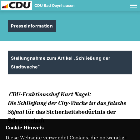
CDU Bad Oeynhausen
Presseinformation
Stellungnahme zum Artikel „Schließung der
Stadtwache“
CDU-Fraktionschef Kurt Nagel:
Die Schließung der City-Wache ist das falsche
Signal
für das Sicherheitsbedürfnis der
Bürgerschaft
Cookie Hinweis
Diese Webseite verwendet Cookies, die notwendig
Die Schließung der auf Antrag der CDU-Fraktion in der Stadt