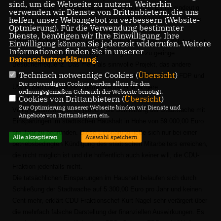
sind, um die Webseite zu nutzen. Weiterhin
eingerichteten City-Wache bedauern wir
sehr. Es ist eindeutig
verwenden wir Dienste von Drittanbietern, die uns
helfen, unser Webangebot zu verbessern (Website-
das falsche Signal für das sehr verständliche Sicherheitsbedürfnis
Optmierung). Für die Verwendung bestimmter
der Bürgerinnen und Bürger. Einzig die zu beschränkten
Dienste, benötigen wir Ihre Einwilligung. Ihre
Öffnungszeiten ließen zu wünschen übrig. Sie sind zweifelsfrei auch
Einwilligung können Sie jederzeit widerrufen. Weitere
Informationen finden Sie in unserer
der Grund für die von den Gegnern angeführte zu geringe
Datenschutzerklärung
.
Besucherfrequenz. Das mehr als sinnvolle Projekt, das andere
Technisch notwendige Cookies (
Übersicht
)
Städte nicht so unsensibel platt machen wie SPD, Grüne, FDP und
Die notwendigen Cookies werden allein für den
UW in Bad Oeynhausen, hätte allemal eine längere
ordnungsgemäßen Gebrauch der Webseite benötigt.
Cookies von Drittanbietern (
Übersicht
)
Erprobungsphase verdient.
Zur Optimierung unserer Webseite binden wir Dienste und
Völlig unaufrichtig ist es jedoch, die Schließung der Stadtwache mit
Angebote von Drittanbietern ein.
Einsparungen im städtischen Haushalt in Höhe von 59.000,00 Euro
pro Jahr zu begründen. Diese Einsparung ließe sich nur bei einer
Alle akzeptieren
Auswahl speichern
betriebsbedingten Kündigung des städtischen Mitarbeiters erreichen,
die nicht möglich ist und die hoffentlich auch keiner will, die CDU-
Fraktion jedenfalls nicht.
Die tatsächlichen Einsparungen im Haushalt belaufen sich durch
Schließung der Stadtwache auf 5.300,00 Euro pro Jahr und keinen
Cent mehr, erklärt CDU-Fraktionschef Kurt Nagel sehr verärgert über
die mehrfach falsche Darstellung der finanziellen Auswirkungen. Es