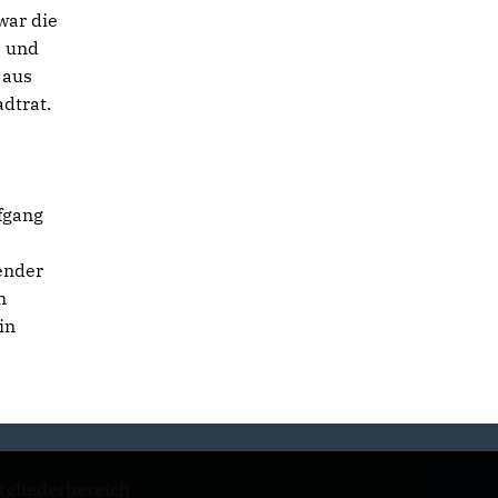
war die
e und
 aus
dtrat.
fgang
ender
m
in
tgliederbereich