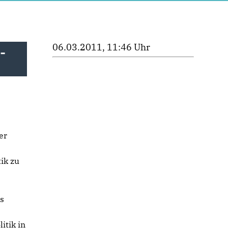
06.03.2011, 11:46 Uhr
-
er
ik zu
s
itik in