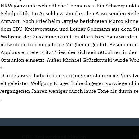
NRW ganz unterschiedliche Themen an. Ein Schwerpunkt 
Schulpolitik. Im Anschluss stand er den Anwesenden Red
Antwort. Nach Friedhelm Ortgies berichteten Marco Rinne
dem CDU-Kreisvorstand und Lothar Gohmann aus dem Sta
Während der Zusammenkunft im Alten Forsthaus wurden
außerdem drei langjährige Mitglieder geehrt. Besonderen
Applaus erntete Fritz Thies, der sich seit 50 Jahren in der
Ortsunion einsetzt. Außer Michael Grützkowski wurde Wol
t.
el Grützkowski habe in den vergangenen Jahren als Vorsitz
eit geleistet. Wolfgang Krüger habe dagegen vorwiegend i
 vergangenen Jahren weniger durch laute Töne als durch se
.
CDU Kreisverband Minden-
Mi