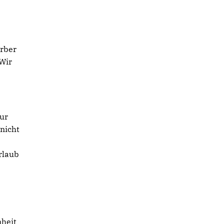
erber
„Wir
tur
 nicht
rlaub
nheit