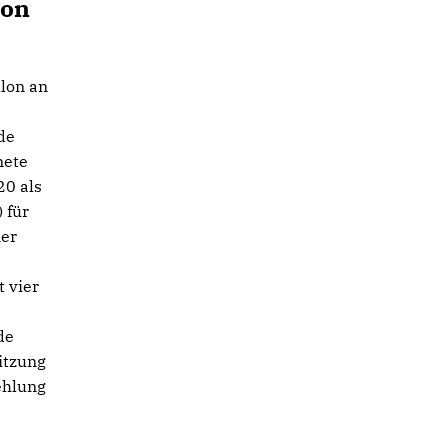
von
lon an
de
nete
20 als
 für
ner
 vier
de
itzung
ehlung