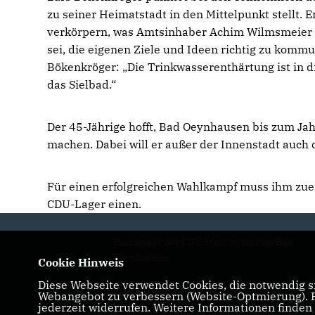
zu seiner Heimatstadt in den Mittelpunkt stellt.
verkörpern, was Amtsinhaber Achim Wilmsmeier dar
sei, die eigenen Ziele und Ideen richtig zu kom
Bökenkröger: „Die Trinkwasserenthärtung ist in die
das Sielbad.“
Der 45-Jährige hofft, Bad Oeynhausen bis zum Ja
machen. Dabei will er außer der Innenstadt auch d
Für einen erfolgreichen Wahlkampf muss ihm zuer
CDU-Lager einen.
Homepage des CDU Stadtverbandes Bad
Oeynhausen
Cookie Hinweis
Diese Webseite verwendet Cookies, die notwendig si
IMPRESSUM
DATENSCHUTZ
Webangebot zu verbessern (Website-Optmierung). Fü
jederzeit widerrufen. Weitere Informationen finden
KONTAKT