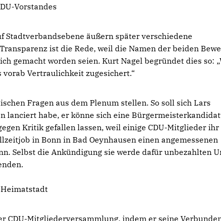
 CDU-Vorstandes
uf Stadtverbandsebene äußern später verschiedene
Transparenz ist die Rede, weil die Namen der beiden Bew
tlich gemacht worden seien. Kurt Nagel begründet dies so: 
vorab Vertraulichkeit zugesichert.“
ischen Fragen aus dem Plenum stellen. So soll sich Lars
n lanciert habe, er könne sich eine Bürgermeisterkandida
gen Kritik gefallen lassen, weil einige CDU-Mitglieder ihr
 Vollzeitjob in Bonn in Bad Oeynhausen einen angemessenen
nn. Selbst die Ankündigung sie werde dafür unbezahlten U
enden.
 Heimatstadt
der CDU-Mitgliederversammlung, indem er seine Verbunde