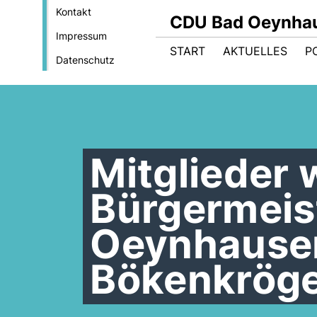
Kontakt
CDU Bad Oeynha
Impressum
START
AKTUELLES
PO
Datenschutz
Mitglieder 
Bürgermeis
Oeynhausen
Bökenkrög