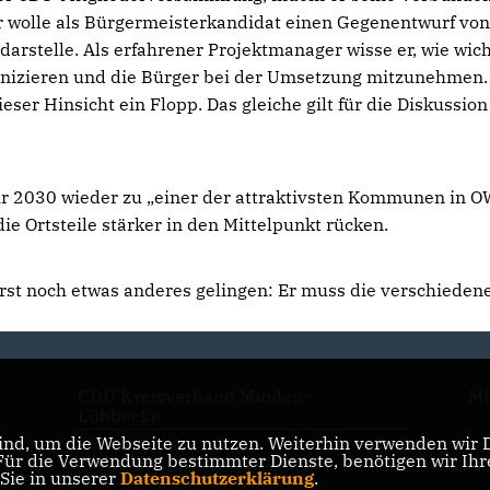
 Er wolle als Bürgermeisterkandidat einen Gegenentwurf vo
stelle. Als erfahrener Projektmanager wisse er, wie wich
munizieren und die Bürger bei der Umsetzung mitzunehmen.
ser Hinsicht ein Flopp. Das gleiche gilt für die Diskussio
hr 2030 wieder zu „einer der attraktivsten Kommunen in O
ie Ortsteile stärker in den Mittelpunkt rücken.
st noch etwas anderes gelingen: Er muss die verschieden
CDU Kreisverband Minden-
Mi
Lübbecke
nd, um die Webseite zu nutzen. Weiterhin verwenden wir Di
r die Verwendung bestimmter Dienste, benötigen wir Ihre 
CDU NRW
 Sie in unserer
Datenschutzerklärung
.