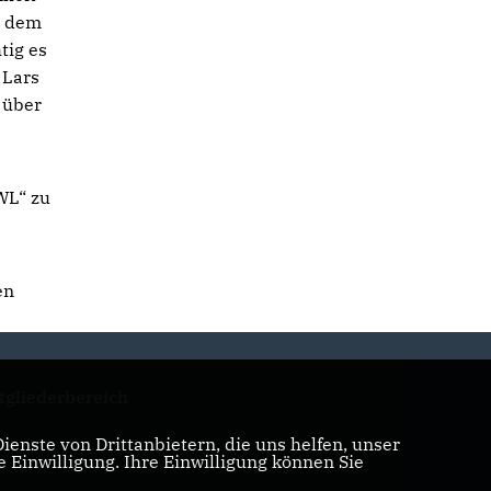
n dem
tig es
 Lars
n über
WL“ zu
en
tgliederbereich
enste von Drittanbietern, die uns helfen, unser
Einwilligung. Ihre Einwilligung können Sie