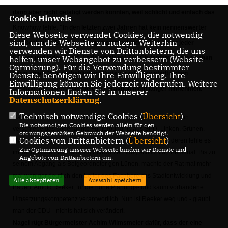
dann aber nicht getätigt werden könnten, weil schlicht und einfach das
Cookie Hinweis
Knowhow fehle. "In den letzten zwei Jahren hat kein nennenswerter
Diese Webseite verwendet Cookies, die notwendig
sind, um die Webseite zu nutzen. Weiterhin
Straßenbau in Bad Oeynhausen stattgefunden. Das spürt jeder
verwenden wir Dienste von Drittanbietern, die uns
helfen, unser Webangebot zu verbessern (Website-
Bürger und jeder Gast", kritisiert Nagel. Die Christdemokraten sehen
Optmierung). Für die Verwendung bestimmter
darin einen "ganz erheblichen Werteverzehr des städtischen
Dienste, benötigen wir Ihre Einwilligung. Ihre
Einwilligung können Sie jederzeit widerrufen. Weitere
Vermögens". Den wolle die CDU-Fraktion nicht länger hinnehmen.
Informationen finden Sie in unserer
Datenschutzerklärung
.
Technisch notwendige Cookies (
Übersicht
)
Nagel macht zwei Ursachen für seine Diagnose aus. Zum einen
Die notwendigen Cookies werden allein für den
verschiebe das sogenannte Fünferbündnis aus SPD, Linken, Grünen,
ordnungsgemäßen Gebrauch der Webseite benötigt.
Cookies von Drittanbietern (
Übersicht
)
UW und BBO immer wieder Investitionsvorhaben, zum anderen fehle es
Zur Optimierung unserer Webseite binden wir Dienste und
im Technischen Rathaus am Schwarzen Weg schlicht an Personal. Bis zu
Angebote von Drittanbietern ein.
seinem Abgang als Beigeordneter gen Lünen, machte der Rat mal mehr
mal weniger deutlich den Leiter des Fachbereichs Stadtentwicklung und
Alle akzeptieren
Auswahl speichern
Bauen, Arnold Reeker, für die hohe Planungs- und kaum vorhandene
Umsetzungskompetenz verantwortlich. Nun ist Reeker weg und - glaubt
man der CDU - nichts hat sich verändert.
Nagel rügt Bürgermeister Achim Wilmsmeier dafür, dass der eine