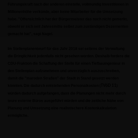
Führungskraft nach der anderen einstelle, vollmundig Investitionen in
Millionenhöhe verkünde, aber keine Mitarbeiter für die Umsetzung
habe. "Offensichtlich hat der Bürgermeister das noch nicht gemerkt,
obwohl er sich seit Jahresmitte selbst zum zuständigen Dezernenten
gemacht hat", sagt Nagel.
Im Stellenplanentwurf für das Jahr 2018 sei seitens der Verwaltung
die Dringlichkeit jedenfalls nicht gesehen worden. Deshalb fordere die
CDU-Fraktion die Schaffung der Stelle für einen Tiefbauingenieur in
den Stellenplan aufzunehmen und unverzüglich auszuschreiben,
damit die "maroden Straßen" der Stadt in Stand gesetzt werden
könnten. Die dadurch entstehenden Personalkosten (
TVöD 11
)
würden dadurch aufgefangen, dass die Planungen nicht mehr durch
teure externe Büros ausgeführt würden und die zeitliche Nähe von
Planung und Umsetzung eine realistischere Kostenkalkulation
ermögliche.