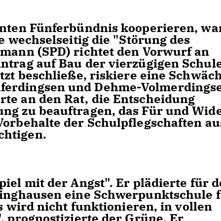
nnten Fünferbündnis kooperieren, wa
te wechselseitig die "Störung des
lmann (SPD) richtet den Vorwurf an
ntrag auf Bau der vierzügigen Schul
etzt beschließe, riskiere eine Schwäc
ferdingsen und Dehme-Volmerdings
rte an den Rat, die Entscheidung
ung zu beauftragen, das Für und Wid
Vorbehalte der Schulpflegschaften au
chtigen.
iel mit der Angst". Er plädierte für 
idinghausen eine Schwerpunktschule 
s wird nicht funktionieren, in vollen
, prognostizierte der Grüne. Er