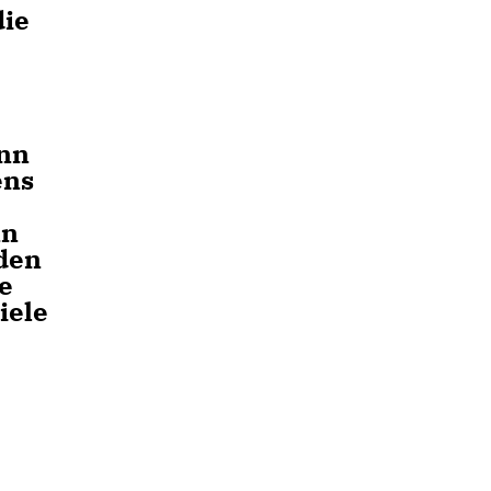
die
enn
ens
nn
den
e
iele