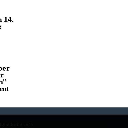
 14.
e
ber
er
n"
nnt
tgliederbereich