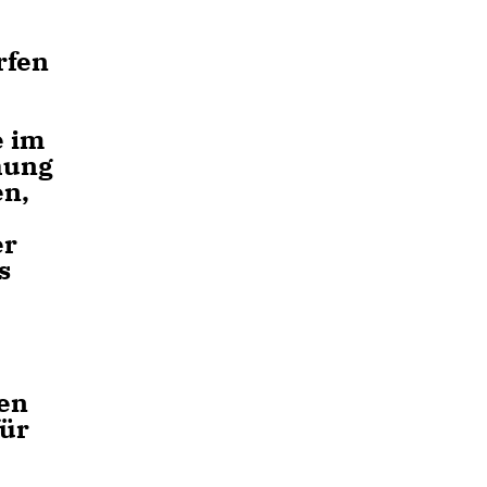
rfen
e im
hung
en,
er
s
den
für