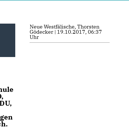
Neue Westfälische, Thorsten
Gödecker | 19.10.2017, 06:37
Uhr
hule
,
CDU,
ngen
ch.