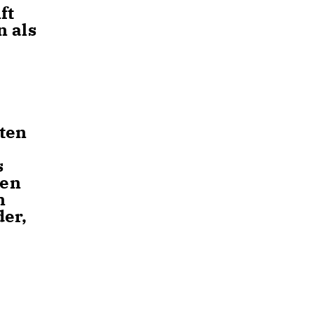
ft
n als
ten
s
sen
n
der,