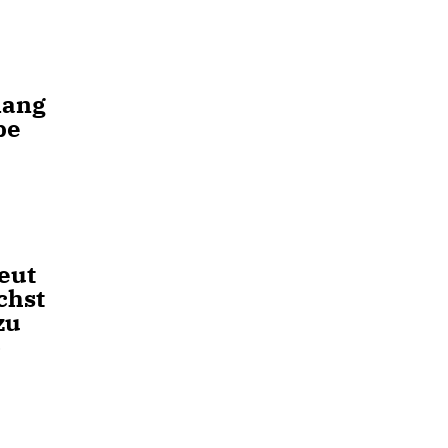
lang
be
eut
chst
zu
o