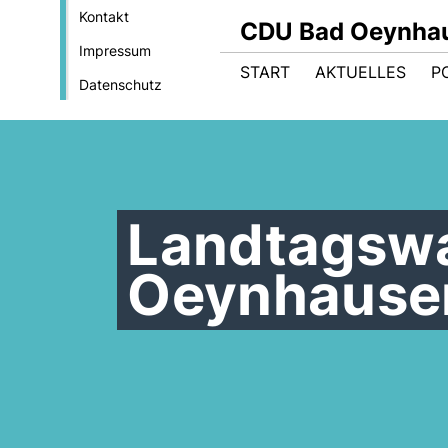
Kontakt
CDU Bad Oeynha
Impressum
START
AKTUELLES
PO
Datenschutz
Landtagswa
Oeynhause