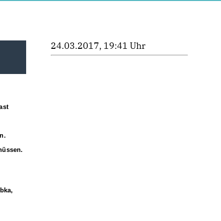
24.03.2017, 19:41 Uhr
ast
n.
hüssen.
obka,
n