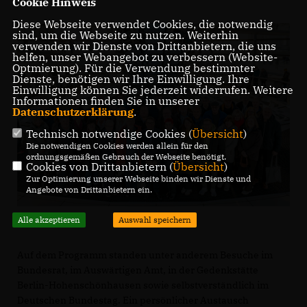
Cookie Hinweis
Diese Webseite verwendet Cookies, die notwendig
sind, um die Webseite zu nutzen. Weiterhin
verwenden wir Dienste von Drittanbietern, die uns
helfen, unser Webangebot zu verbessern (Website-
Optmierung). Für die Verwendung bestimmter
Dienste, benötigen wir Ihre Einwilligung. Ihre
Einwilligung können Sie jederzeit widerrufen. Weitere
Informationen finden Sie in unserer
Datenschutzerklärung
.
Technisch notwendige Cookies (
Übersicht
)
Die notwendigen Cookies werden allein für den
ordnungsgemäßen Gebrauch der Webseite benötigt.
Cookies von Drittanbietern (
Übersicht
)
Zur Optimierung unserer Webseite binden wir Dienste und
Angebote von Drittanbietern ein.
Alle akzeptieren
Auswahl speichern
Auf dem Programm standen unter anderem Besuche im
Bundesrat, im Auswärtigen Amt, in der Gedenkstätte
Berlin-Hohenschönhausen sowie selbstverständlich im
Deutschen Bundestag. Ein persönlicher Austausch