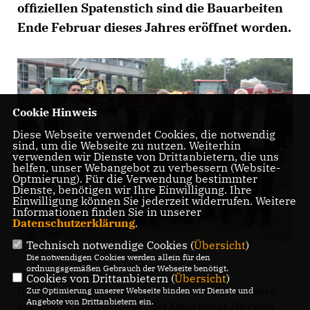
offiziellen Spatenstich sind die Bauarbeiten
Ende Februar dieses Jahres eröffnet worden.
Cookie Hinweis
Diese Webseite verwendet Cookies, die notwendig
sind, um die Webseite zu nutzen. Weiterhin
verwenden wir Dienste von Drittanbietern, die uns
helfen, unser Webangebot zu verbessern (Website-
Optmierung). Für die Verwendung bestimmter
Dienste, benötigen wir Ihre Einwilligung. Ihre
Einwilligung können Sie jederzeit widerrufen. Weitere
Informationen finden Sie in unserer
Datenschutzerklärung
.
Technisch notwendige Cookies (
Übersicht
)
Die notwendigen Cookies werden allein für den
ordnungsgemäßen Gebrauch der Webseite benötigt.
Cookies von Drittanbietern (
Übersicht
)
Die aufwendigen Gründungarbeiten sind abgeschlossen,
Zur Optimierung unserer Webseite binden wir Dienste und
Angebote von Drittanbietern ein.
nun geht es mit dem Rohbau der Klinik weiter. Hier wird