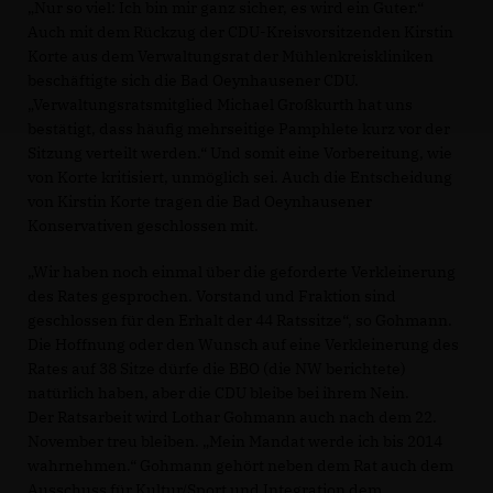
Nur so viel: Ich bin mir ganz sicher, es wird ein Guter.“
Auch mit dem Rückzug der CDU-Kreisvorsitzenden Kirstin
Korte aus dem Verwaltungsrat der Mühlenkreiskliniken
beschäftigte sich die Bad Oeynhausener CDU.
Verwaltungsratsmitglied Michael Großkurth hat uns
bestätigt, dass häufig mehrseitige Pamphlete kurz vor der
Sitzung verteilt werden.“ Und somit eine Vorbereitung, wie
von Korte kritisiert, unmöglich sei. Auch die Entscheidung
von Kirstin Korte tragen die Bad Oeynhausener
Konservativen geschlossen mit.
Wir haben noch einmal über die geforderte Verkleinerung
des Rates gesprochen. Vorstand und Fraktion sind
geschlossen für den Erhalt der 44 Ratssitze“, so Gohmann.
Die Hoffnung oder den Wunsch auf eine Verkleinerung des
Rates auf 38 Sitze dürfe die BBO (die NW berichtete)
natürlich haben, aber die CDU bleibe bei ihrem Nein.
Der Ratsarbeit wird Lothar Gohmann auch nach dem 22.
November treu bleiben. „Mein Mandat werde ich bis 2014
wahrnehmen.“ Gohmann gehört neben dem Rat auch dem
Ausschuss für Kultur/Sport und Integration dem