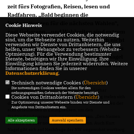
zeit fürs Fotografien, Reisen, lesen und
Radfahren. „Bald beginnen die
Vorbereitungen für die nächsten Wahlen“,
Cookie Hinweis
sagt Gohmann, „und Wahlzeiten sind extrem
Diese Webseite verwendet Cookies, die notwendig
sind, um die Webseite zu nutzen. Weiterhin
zeitaufwändig“. Den Stress will er sich nicht
verwenden wir Dienste von Drittanbietern, die uns
mehr antun. Vier Jahre hat Gohmann dieses
helfen, unser Webangebot zu verbessern (Website-
Optmierung). Für die Verwendung bestimmter
Amt dann ausgeübt. Zuvor stand Kurt Nagel
Dienste, benötigen wir Ihre Einwilligung. Ihre
Einwilligung können Sie jederzeit widerrufen. Weitere
acht Jahre lang dem CDU-Stadtverband vor.
Informationen finden Sie in unserer
Datenschutzerklärung
.
Technisch notwendige Cookies (
Übersicht
)
Die notwendigen Cookies werden allein für den
Ein Vorentscheidung für die Nachfolge von Lothar
ordnungsgemäßen Gebrauch der Webseite benötigt.
Cookies von Drittanbietern (
Übersicht
)
Gohmann ist bereits gefallen, denn am Dienstag trafen sich
Zur Optimierung unserer Webseite binden wir Dienste und
der geschäftsführende Vorstand und die Vorsitzenden der
Angebote von Drittanbietern ein.
acht Ortsunionen in Eidinghausen, um den
Stadtverbandsversammlung vorzubereiten. „Den Namen
Alle akzeptieren
Auswahl speichern
verraten wir aber noch nicht“, so Gohmann. Auch Kurt
Nagel gibt sich auf Nachfrage der NW ungewohnt wortkarg.