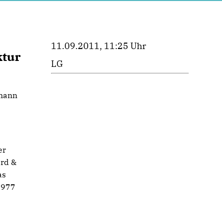
11.09.2011, 11:25 Uhr
ktur
LG
lmann
er
rd &
as
1977