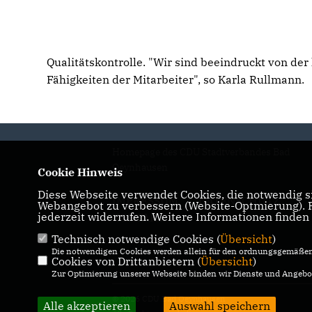
Qualitätskontrolle. "Wir sind beeindruckt von de
Fähigkeiten der Mitarbeiter", so Karla Rullmann.
Homepage des CDU Stadtverbandes Bad
Oeynhausen
Cookie Hinweis
Diese Webseite verwendet Cookies, die notwendig si
IMPRESSUM
DATENSCHUTZ
Webangebot zu verbessern (Website-Optmierung). Fü
jederzeit widerrufen. Weitere Informationen finden
KONTAKT
Technisch notwendige Cookies (
Übersicht
)
Die notwendigen Cookies werden allein für den ordnungsgemäßen 
Cookies von Drittanbietern (
Übersicht
)
Zur Optimierung unserer Webseite binden wir Dienste und Angebot
© 2026 CDU Bad Oeynhausen
Alle akzeptieren
Auswahl speichern