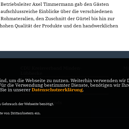
Betriebsleiter Axel Timmermann gab den Gästen
aufschlussreiche Einblicke über die verschiedenen
Rohmateralien, den Zuschnitt der Gürtel bis hin zur
r hohen Qualität der Produkte und den handwerklichen
CDU Kreisverband Minden-
Mi
Lübbecke
nd, um die Webseite zu nutzen. Weiterhin verwenden wir Di
r die Verwendung bestimmter Dienste, benötigen wir Ihre 
CDU NRW
 Sie in unserer
Datenschutzerklärung
.
CDU Deutschlands
Gebrauch der Webseite benötigt.
e von Drittanbietern ein.