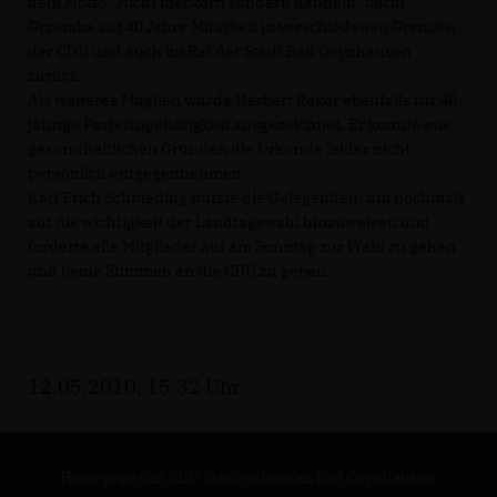
dem Motto "Nicht meckern sondern handeln" blickt
Grzemba auf 40 Jahre Mitarbeit in verschiedenen Gremien
der CDU und auch im Rat der Stadt Bad Oeynhausen
zurück.
Als weiteres Mitglied wurde Herbert Reker ebenfalls für 40-
jährige Parteizugehörigkeit ausgezeichnet. Er konnte aus
gesundheitlichen Gründen die Urkunde leider nicht
persönlich entgegennehmen.
Karl Erich Schmeding nutzte die Gelegenheit, um nochmals
auf die wichtigkeit der Landtagswahl hinzuweisen und
forderte alle Mitglieder auf am Sonntag zur Wahl zu gehen
und beide Stimmen an die CDU zu geben.
12.05.2010, 15:32 Uhr
Homepage des CDU Stadtverbandes Bad Oeynhausen