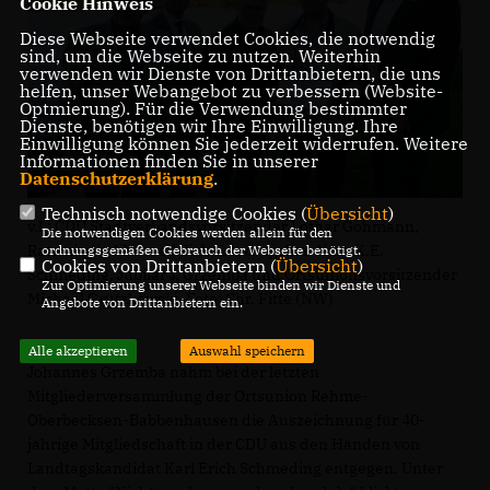
Cookie Hinweis
Diese Webseite verwendet Cookies, die notwendig
sind, um die Webseite zu nutzen. Weiterhin
verwenden wir Dienste von Drittanbietern, die uns
helfen, unser Webangebot zu verbessern (Website-
Optmierung). Für die Verwendung bestimmter
Dienste, benötigen wir Ihre Einwilligung. Ihre
Einwilligung können Sie jederzeit widerrufen. Weitere
Informationen finden Sie in unserer
Datenschutzerklärung
.
Technisch notwendige Cookies (
Übersicht
)
v.l.: CDU Stadtverbandsvorsitzender Lothar Gohmann,
Die notwendigen Cookies werden allein für den
Ratsmitglied Marcell Siek, Landtagskandidat K.E.
ordnungsgemäßen Gebrauch der Webseite benötigt.
Cookies von Drittanbietern (
Übersicht
)
Schmeding, Jubilar J. Grzemba und Ortsunionsvorsitzender
Zur Optimierung unserer Webseite binden wir Dienste und
Michael Grützkowski, Foto: Chr. Fitte (NW)
Angebote von Drittanbietern ein.
Alle akzeptieren
Auswahl speichern
Johannes Grzemba nahm bei der letzten
Mitgliederversammlung der Ortsunion Rehme-
Oberbecksen-Babbenhausen die Auszeichnung für 40-
jährige Mitgliedschaft in der CDU aus den Händen von
Landtagskandidat Karl Erich Schmeding entgegen. Unter