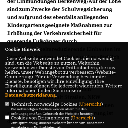
der Einmündungen Berkenweg/Auf der Lohe
sind zum Zwecke der Schulwegsicherung
und aufgrund des ebenfalls anliegenden
Kindergartens geeignete Maßnahmen zur
Erhöhung der Verkehrssicherheit für
querende Fußgänger durch
geschwindigkeitsreduzierende Einbauten im
Cookie Hinweis
Straßenverlauf zu errichten und zusätzldich
Diese Webseite verwendet Cookies, die notwendig
sind, um die Webseite zu nutzen. Weiterhin
in diesem Bereich eine
verwenden wir Dienste von Drittanbietern, die uns
helfen, unser Webangebot zu verbessern (Website-
Geschwindigkeitsreduzierung auf 30 km/h
Optmierung). Für die Verwendung bestimmter
vorzunehmen.
Dienste, benötigen wir Ihre Einwilligung. Ihre
Einwilligung können Sie jederzeit widerrufen. Weitere
Die Planungen sind unverzüglich
Informationen finden Sie in unserer
Datenschutzerklärung
.
aufzunehmen und mit Straßen. NRW
Technisch notwendige Cookies (
Übersicht
)
abzustimmen. Die Kosten der Maßnahmen
Die notwendigen Cookies werden allein für den
sind zu ermitteln und die Finanzierung ist
ordnungsgemäßen Gebrauch der Webseite benötigt.
Cookies von Drittanbietern (
Übersicht
)
darzustellen.
Zur Optimierung unserer Webseite binden wir Dienste und
Angebote von Drittanbietern ein.