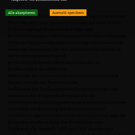
Begründung:
Alle akzeptieren
Auswahl speichern
Auf der Detmolder Straße liegt als Nord- Südachse unserer
Stadt eine sehr hohe Verkehrsbelastung mit einer hohen
Gefährdungslage für querende Fußgänger.
Da Verkehrszeichen erfahrungsgemäß als allein wirksames
Mittel zur Geschwindigkeitsreduzierung nicht ausreichen,
sehen die Fraktionen CDU und Bündnis90/Die Grünen in
der Errichtung von zwingend
geschwindigkeitsreduzierenden Einbauten im
Straßenverlauf die effektivste
Maßnahme zur Verbesserung der Verkehrssicherheit in
diesem Bereich des Stadtteils Lohe.
Im Rahmen des Dorfinnenentwicklungskonzeptes Lohe
wurde aus der Bürgerschaft explizit auf die
Verkehrsproblematik hingewiesen und es wurden konkrete
Vorschläge zur Erhöhung der Verkehrssicherheit
unterbreitet. Insbesondere wurde hervorgehoben, dass die
Detmolder Straße in Höhe des Berkenwegs eine
Gefahrenstelle darstellt. LKW und PKW kommen aus