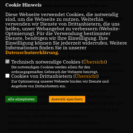
Cookie Hinweis
Die voraussichtlichen Ausbaukosten in Höhe von
108.000,00 Euro sind in den Haushaltsplan 2024
Diese Webseite verwendet Cookies, die notwendig
sind, um die Webseite zu nutzen. Weiterhin
einzustellen. Eine Förderung aus dem Ausbauprogramm
verwenden wir Dienste von Drittanbietern, die uns
für Wirtschaftswege ist zu prüfen.
helfen, unser Webangebot zu verbessern (Website-
Optmierung). Für die Verwendung bestimmter
Dienste, benötigen wir Ihre Einwilligung. Ihre
Begründung:
Einwilligung können Sie jederzeit widerrufen. Weitere
Der bezeichnete Abschnitt der Lohbuschbreede ist der
Informationen finden Sie in unserer
einzige Wirtschaftsweg im Lohbusch im Stadtteil Dehme,
Datenschutzerklärung
.
der bisher nicht ausgebaut ist. Die jüngste
Technisch notwendige Cookies (
Übersicht
)
Hochwassersituation in diesem Bereich hat gezeigt, dass
Die notwendigen Cookies werden allein für den
ausgebaute Wege in einer solchen Situation extrem wichtig
ordnungsgemäßen Gebrauch der Webseite benötigt.
Cookies von Drittanbietern (
Übersicht
)
zur Versorgung sind. Darüber hinaus kommt diesem
Zur Optimierung unserer Webseite binden wir Dienste und
Wegeabschnitt sowohl für die Landwirtschaft als auch für
Angebote von Drittanbietern ein.
den Radverkehr und den Schülerverkehr zur nahe
gelegenen Grundschule eine besondere Bedeutung zu.
Alle akzeptieren
Auswahl speichern
Zur Aufwertung und effektiven Nutzung beantragt die CDU-
Fraktion, den bestehenden Wirtschaftsweg/Feldweg auf
einer Länge von 300 Metern auszubauen.
Dadurch wird eine abseits der hoch belasteten
Hauptverkehrsstraße Dehmer Straße B 61 verlaufende