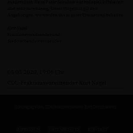
ausgerichtet. Hans Peter Schulten war kollegial, hilfsbereit
und sehr zuverlässig. Unser Mitgefühl gilt den
Angehörigen, wir werden ihn in guter Erinnerung behalten.
Kurt Nagel
Fraktionsvorsitzender und
Stadtverbandsvorsitzender
05.05.2020, 19:06 Uhr
CDU-Fraktionsvorsitzender Kurt Nagel
Homepage des CDU Stadtverbandes Bad Oeynhausen
IMPRESSUM
DATENSCHUTZ
KONTAKT