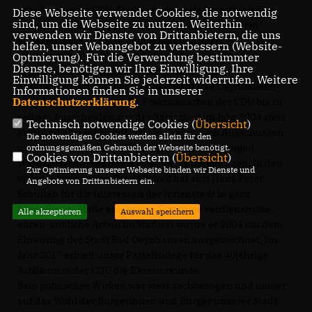
Schulten hat im CDU-Stadtverband tiefe Betroffenheit
Diese Webseite verwendet Cookies, die notwendig
sind, um die Webseite zu nutzen. Weiterhin
ausgelöst. Wir verlieren mit Hans Peter Schulten ein
verwenden wir Dienste von Drittanbietern, die uns
engagiertes Mitglied mit einer lang-jährigen
helfen, unser Webangebot zu verbessern (Website-
kommunalpolitischen Erfahrung, die er in seiner
Optmierung). Für die Verwendung bestimmter
Dienste, benötigen wir Ihre Einwilligung. Ihre
20jährigen ehrenamtlichen Ratsarbeit für die
Einwilligung können Sie jederzeit widerrufen. Weitere
unterschiedlichsten Belange der Stadt Bad Oeynhausen
Informationen finden Sie in unserer
Datenschutzerklärung
.
eingebracht hat. Er hat die Fraktionsarbeit der CDU bis zu
seinem Ausscheiden aus der Ratsarbeit im Jahr 2004 stets
Technisch notwendige Cookies (
Übersicht
)
aktiv und absolut zuverlässig in zahlreichen Ausschüssen
Die notwendigen Cookies werden allein für den
und Gremien sowie als Vorsitzender des damaligen
ordnungsgemäßen Gebrauch der Webseite benötigt.
Cookies von Drittanbietern (
Übersicht
)
Werksausschusses des Wasserwerks mitgetragen. In den
Zur Optimierung unserer Webseite binden wir Dienste und
vielen Jahren seiner Ratstätigkeit hat sich Hans Peter
Angebote von Drittanbietern ein.
Schulten für die Interessen der Innenstadt in ganz
besonderem Maße eingesetzt. Für seine verdienstvolle,
Alle akzeptieren
Auswahl speichern
ehren-amtliche Arbeit im Stadtrat wurde er 2004 mit dem
Ehrenring der Stadt Bad Oeynhausen ausgezeichnet. Im
Jahr 2017 erhielt unser Parteikollege für das 40jährige
Jubiläum in der CDU die Ehrenurkunde.
Sein politisches Wirken war stets sachbezogen und immer
auf das Wohl der Bürgerinnen und Bürger unserer Stadt