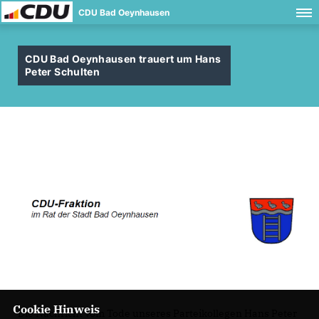
CDU Bad Oeynhausen
CDU Bad Oeynhausen trauert um Hans
Peter Schulten
Cookie Hinweis
Die Nachricht vom Tode unseres Parteikollegen Hans Peter