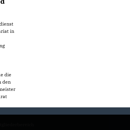
ad
dienst
iat in
ung
le die
n den
meister
drat
tgliederbereich