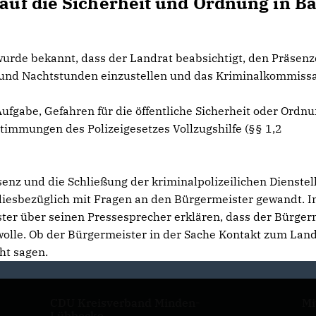
 auf die Sicherheit und Ordnung in B
wurde bekannt, dass der Landrat beabsichtigt, den Präsenz
und Nachtstunden einzustellen und das Kriminalkommissar
fgabe, Gefahren für die öffentliche Sicherheit oder Ordn
stimmungen des Polizeigesetzes Vollzugshilfe (§§ 1,2
enz und die Schließung der kriminalpolizeilichen Dienstel
 diesbezüglich mit Fragen an den Bürgermeister gewandt. I
ster über seinen Pressesprecher erklären, dass der Bürger
wolle. Ob der Bürgermeister in der Sache Kontakt zum Lan
ht sagen.
CDU Kreisverband Minden-
Mi
Lübbecke