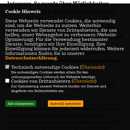
Interesse. So wurde über Möglichkeiten
diskutiert, sich gegen die umstrittene B61-
Cookie Hinweis
Trasse in Dehme zur Wehr zu setzen. Hier
Diese Webseite verwendet Cookies, die notwendig
sind, um die Webseite zu nutzen. Weiterhin
versprach der Bundestagsabgeordnete Dr.
verwenden wir Dienste von Drittanbietern, die uns
helfen, unser Webangebot zu verbessern (Website-
Tim Ostermann Unterstützung. Er werde das
Optmierung). Für die Verwendung bestimmter
Gespräch in Berlin im zuständigen
Dienste, benötigen wir Ihre Einwilligung. Ihre
Einwilligung können Sie jederzeit widerrufen. Weitere
Ministerium suchen. Außerdem wurde
Informationen finden Sie in unserer
Datenschutzerklärung
.
vereinbart Argumente zusammenzustellen,
Technisch notwendige Cookies (
Übersicht
)
die gegen die beabsichtigte
Die notwendigen Cookies werden allein für den
Ausbaumaßnahme im
ordnungsgemäßen Gebrauch der Webseite benötigt.
Cookies von Drittanbietern (
Übersicht
)
Bundesverkehrswegeplan 2030 sprechen.
Zur Optimierung unserer Webseite binden wir Dienste und
Angebote von Drittanbietern ein.
Alle akzeptieren
Auswahl speichern
Stadtverbandsvorsitzender Kurt Nagel wird sich dafür stark
machen, dieses Thema kurzfristig in der nächsten
Ratssitzung im April zu behandeln. Außerdem wird die CDU
Bad Oeynhausen auf ihrer Homepage entsprechende