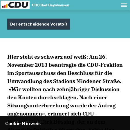
CDU Bad Oeynhausen
Der entscheidende Vorstoß
Hier steht es schwarz auf weiß: Am 26.
November 2013 beantragte die CDU-Fraktion
im Sportausschuss den Beschluss für die
Umwandlung des Stadions Mindener Straße.
»Wir wollten nach zehnjähriger Diskussion
den Knoten durchschlagen. Nach einer
Sitzungsunterbrechung wurde der Antrag
angenommen«, erinnert sich CDU-
Ratsmitglied Dirk Büssing, der an dem
Cookie Hinweis
Abend die Initiative übernahm. Folge: Das