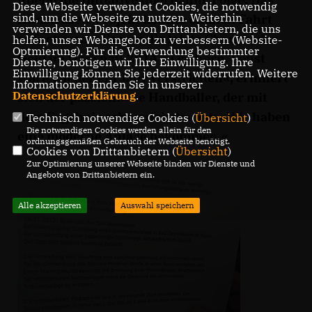
Diese Webseite verwendet Cookies, die notwendig
sind, um die Webseite zu nutzen. Weiterhin
Kunstrasen-Projekt konnte endlich Fahrt
verwenden wir Dienste von Drittanbietern, die uns
aufnehmen. »Es war die letzte Chance, das
helfen, unser Webangebot zu verbessern (Website-
Optmierung). Für die Verwendung bestimmter
Geld im Haushalt 2014 zu sichern. Sonst
Dienste, benötigen wir Ihre Einwilligung. Ihre
Einwilligung können Sie jederzeit widerrufen. Weitere
wäre wieder ein Jahr verstrichen«, erinnert
Informationen finden Sie in unserer
Datenschutzerklärung
.
sich der passionierte Handballer, der mit
dem Ergebnis sehr zufrieden ist: »Wir haben
Technisch notwendige Cookies (
Übersicht
)
Die notwendigen Cookies werden allein für den
eine moderne Anlage bekommen.«
ordnungsgemäßen Gebrauch der Webseite benötigt.
Cookies von Drittanbietern (
Übersicht
)
Zur Optimierung unserer Webseite binden wir Dienste und
Angebote von Drittanbietern ein.
Alle akzeptieren
Auswahl speichern