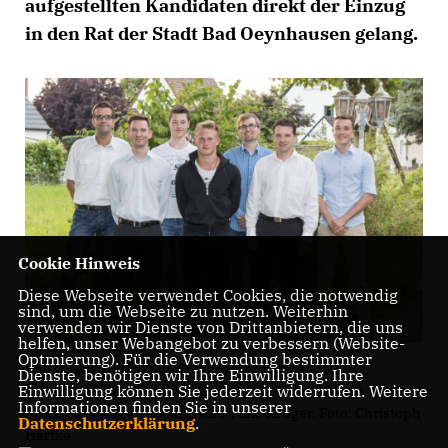
aufgestellten Kandidaten direkt der Einzug
in den Rat der Stadt Bad Oeynhausen gelang.
Cookie Hinweis
Diese Webseite verwendet Cookies, die notwendig
sind, um die Webseite zu nutzen. Weiterhin
verwenden wir Dienste von Drittanbietern, die uns
helfen, unser Webangebot zu verbessern (Website-
Optmierung). Für die Verwendung bestimmter
Das Vorstandsteam: Jens Walkenhorst (v. l.) , Malte
Dienste, benötigen wir Ihre Einwilligung. Ihre
Einwilligung können Sie jederzeit widerrufen. Weitere
Kuhlmann, Eike Büssing, Christopher Hinze, Julian
Informationen finden Sie in unserer
Noweck, Andreas Landen und Timo Krüger. Foto: Christoph
Datenschutzerklärung
.
Hartke